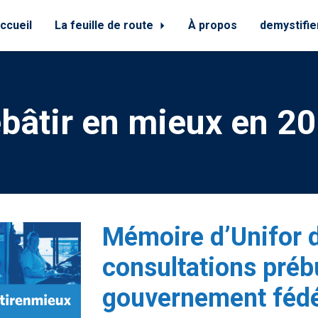
ccueil
La feuille de route
À propos
demystifie
bâtir en mieux en 2
Mémoire d’Unifor d
consultations préb
gouvernement fédé