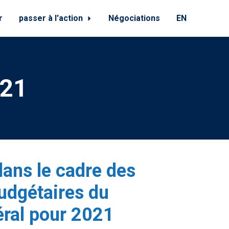
r
passer à l'action
Négociations
EN
021
ans le cadre des
udgétaires du
ral pour 2021